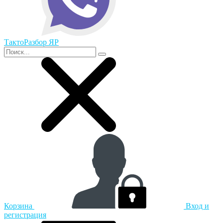
ТактоРазбор ЯР
Корзина
Вход и
регистрация