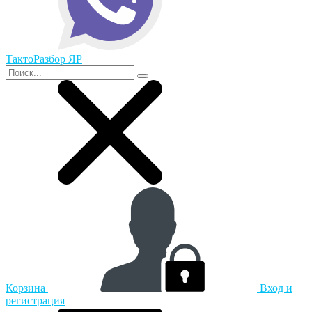
ТактоРазбор ЯР
Корзина
Вход и
регистрация