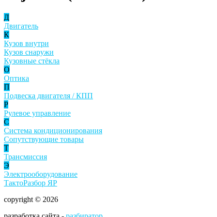
Д
Двигатель
К
Кузов внутри
Кузов снаружи
Кузовные стёкла
О
Оптика
П
Подвеска двигателя / КПП
Р
Рулевое управление
С
Система кондиционирования
Сопутствующие товары
Т
Трансмиссия
Э
Электрооборудование
ТактоРазбор ЯР
copyright © 2026
разработка сайта -
разбиратор