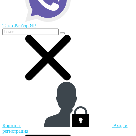
ТактоРазбор ЯР
Корзина
Вход и
регистрация