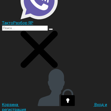
ТактоРазбор ЯР
Корзина
Вход и
регистрация