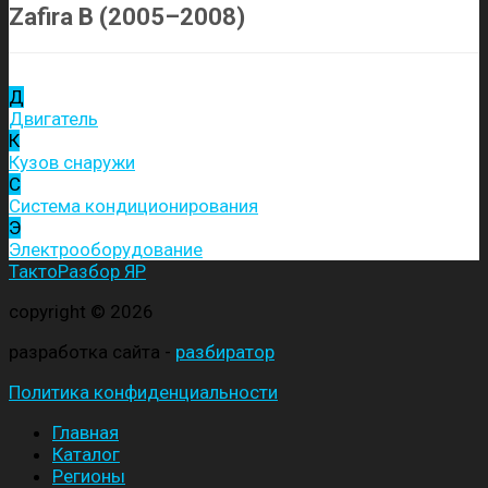
Zafira B (2005–2008)
Д
Двигатель
К
Кузов снаружи
С
Система кондиционирования
Э
Электрооборудование
ТактоРазбор ЯР
copyright © 2026
разработка сайта -
разбиратор
Политика конфиденциальности
Главная
Каталог
Регионы