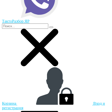
ТактоРазбор ЯР
Корзина
Вход и
регистрация