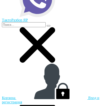
ТактоРазбор ЯР
Корзина
Вход и
регистрация