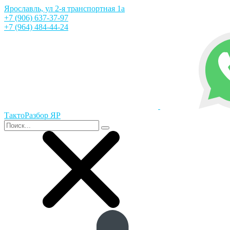
Ярославль, ул 2-я транспортная 1а
+7 (906) 637-37-97
+7 (964) 484-44-24
ТактоРазбор ЯР