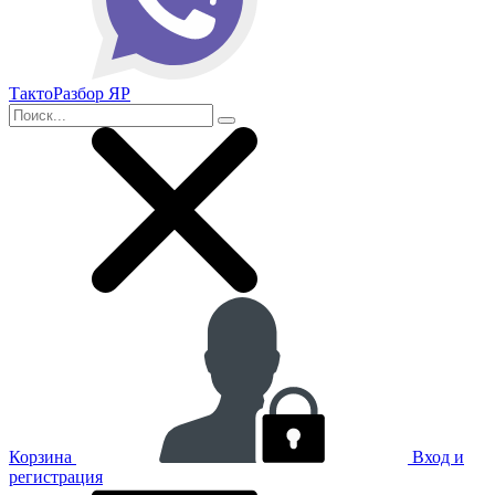
ТактоРазбор ЯР
Корзина
Вход и
регистрация