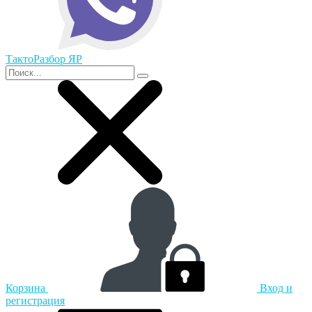
ТактоРазбор ЯР
Корзина
Вход и
регистрация