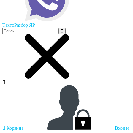
ТактоРазбор ЯР
Корзина
Вход и