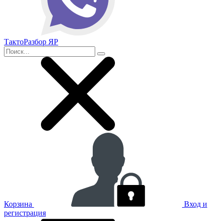
ТактоРазбор ЯР
Корзина
Вход и
регистрация