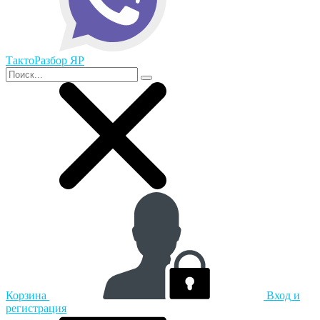
ТактоРазбор ЯР
Корзина
Вход и
регистрация