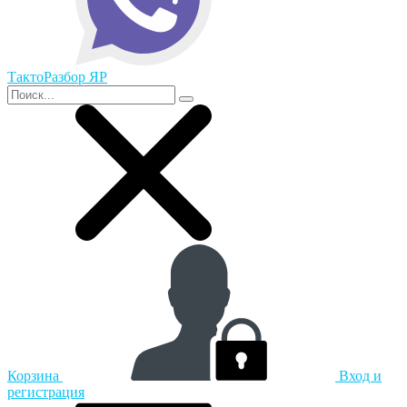
ТактоРазбор ЯР
Корзина
Вход и
регистрация