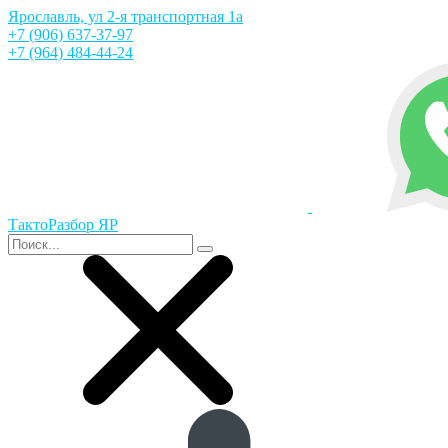
Ярославль, ул 2-я транспортная 1а
+7 (906) 637-37-97
+7 (964) 484-44-24
ТактоРазбор ЯР