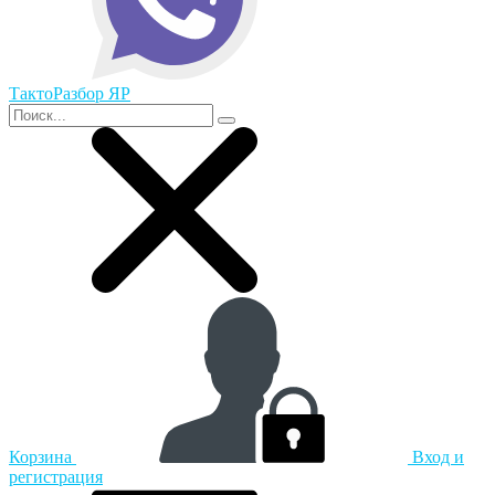
ТактоРазбор ЯР
Корзина
Вход и
регистрация