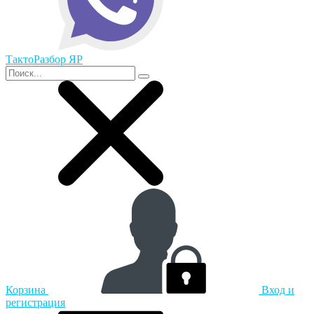
ТактоРазбор ЯР
Корзина
Вход и
регистрация