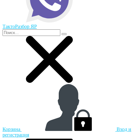
ТактоРазбор ЯР
Корзина
Вход и
регистрация