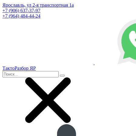
Ярославль, ул 2-я транспортная 1а
+7 (906) 637-37-97
+7 (964) 484-44-24
ТактоРазбор ЯР