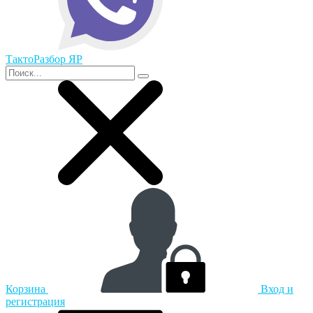
ТактоРазбор ЯР
Корзина
Вход и
регистрация