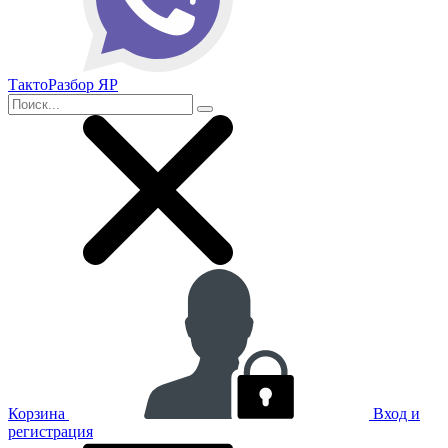
ТактоРазбор ЯР
Корзина
Вход и
регистрация