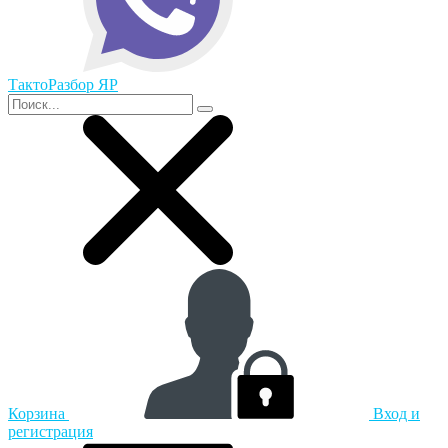
ТактоРазбор ЯР
Корзина
Вход и
регистрация