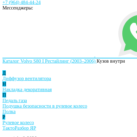
+7 (964) 484-44-24
Мессенджеры:
Каталог
Volvo
S80 I Рестайлинг (2003–2006)
Кузов внутри
Д
Диффузор вентилятора
Н
Накладка декоративная
П
Педаль газа
Подушка безопасности в рулевое колесо
Полка
Р
Рулевое колесо
ТактоРазбор ЯР