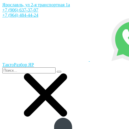
Ярославль, ул 2-я транспортная 1а
+7 (906) 637-37-97
+7 (964) 484-44-24
ТактоРазбор ЯР