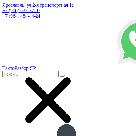
Ярославль, ул 2-я транспортная 1а
+7 (906) 637-37-97
+7 (964) 484-44-24
ТактоРазбор ЯР