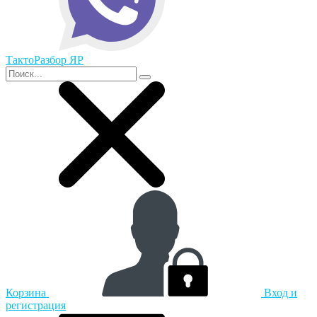
ТактоРазбор ЯР
Корзина
Вход и
регистрация