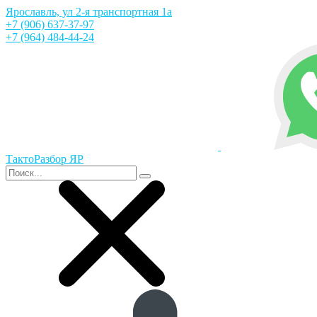
Ярославль, ул 2-я транспортная 1а
+7 (906) 637-37-97
+7 (964) 484-44-24
ТактоРазбор ЯР