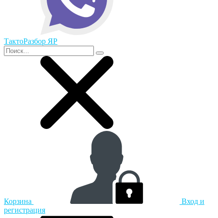
ТактоРазбор ЯР
Корзина
Вход и
регистрация