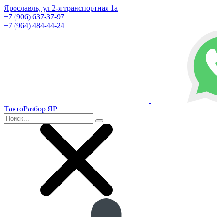
Ярославль, ул 2-я транспортная 1а
+7 (906) 637-37-97
+7 (964) 484-44-24
ТактоРазбор ЯР