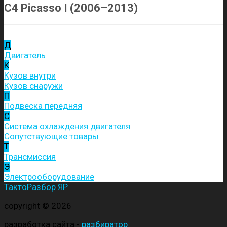
C4 Picasso I (2006–2013)
Д
Двигатель
К
Кузов внутри
Кузов снаружи
П
Подвеска передняя
С
Система охлаждения двигателя
Сопутствующие товары
Т
Трансмиссия
Э
Электрооборудование
ТактоРазбор ЯР
copyright © 2026
разработка сайта -
разбиратор