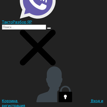
ТактоРазбор ЯР
Корзина
Вход и
регистрация