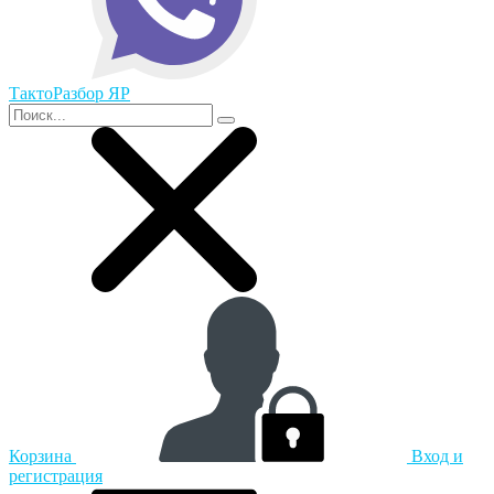
ТактоРазбор ЯР
Корзина
Вход и
регистрация