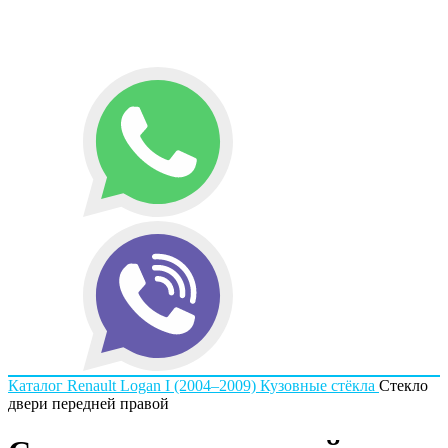
Каталог
Renault
Logan I (2004–2009)
Кузовные стёкла
Стекло
двери передней правой