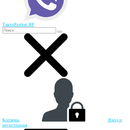
ТактоРазбор ЯР
Корзина
Вход и
регистрация