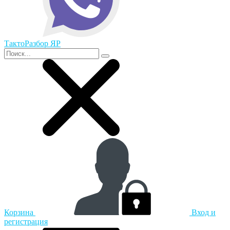
ТактоРазбор ЯР
Корзина
Вход и
регистрация