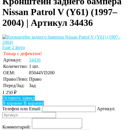
Кронштейн заднего бампера
Nissan Patrol V (Y61) (1997–
2004) | Артикул 34436
Ещё 2 фото
Товар с дефектом!
Артикул:
34436
Количество:
1 шт.
OEM:
85044VD200
Право/Лево:
Право
Перед/Зад:
Зад
1 250
₽
Оставить заявку
В корзине
В корзину
Телефон или Email:
Артикул:
Комментарий: