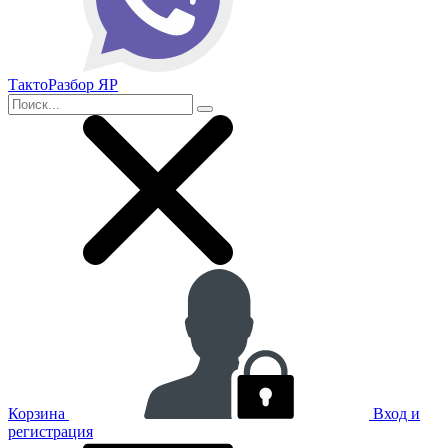
ТактоРазбор ЯР
Корзина
Вход и
регистрация