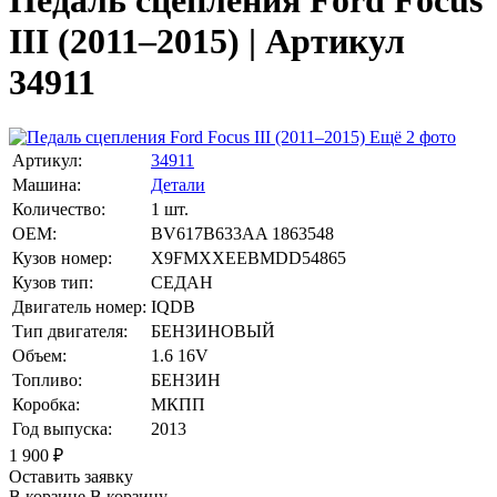
Педаль сцепления Ford Focus
III (2011–2015) | Артикул
34911
Ещё 2 фото
Артикул:
34911
Машина:
Детали
Количество:
1 шт.
OEM:
BV617B633AA 1863548
Кузов номер:
X9FMXXEEBMDD54865
Кузов тип:
СЕДАН
Двигатель номер:
IQDB
Тип двигателя:
БЕНЗИНОВЫЙ
Объем:
1.6 16V
Топливо:
БЕНЗИН
Коробка:
МКПП
Год выпуска:
2013
1 900
₽
Оставить заявку
В корзине
В корзину