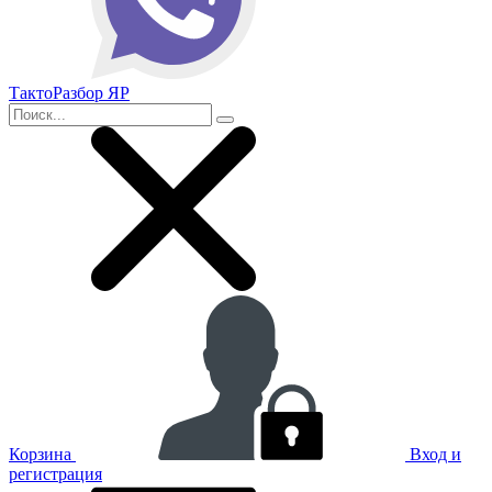
ТактоРазбор ЯР
Корзина
Вход и
регистрация