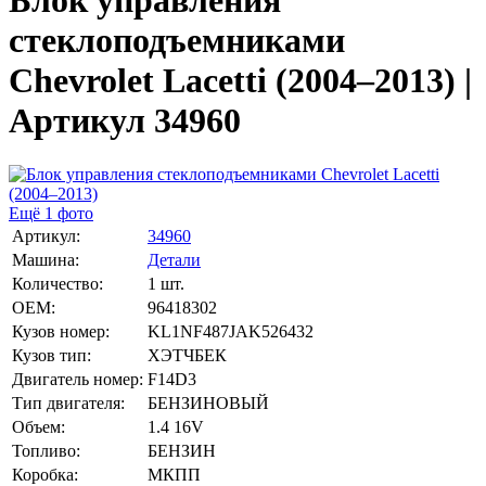
Блок управления
стеклоподъемниками
Chevrolet Lacetti (2004–2013) |
Артикул 34960
Ещё 1 фото
Артикул:
34960
Машина:
Детали
Количество:
1 шт.
OEM:
96418302
Кузов номер:
KL1NF487JAK526432
Кузов тип:
ХЭТЧБЕК
Двигатель номер:
F14D3
Тип двигателя:
БЕНЗИНОВЫЙ
Объем:
1.4 16V
Топливо:
БЕНЗИН
Коробка:
МКПП