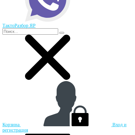
ТактоРазбор ЯР
Корзина
Вход и
регистрация