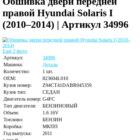
Обшивка двери передней
правой Hyundai Solaris I
(2010–2014) | Артикул 34996
Ещё 2 фото
Артикул:
34996
Машина:
Детали
Количество:
1 шт.
OEM:
823604L010
Кузов номер:
Z94CT41DABR045359
Кузов тип:
СЕДАН
Двигатель номер:
G4FC
Тип двигателя:
БЕНЗИНОВЫЙ
Объем:
1.6 16V
Топливо:
БЕНЗИН
Коробка:
МКПП
Год выпуска:
2011