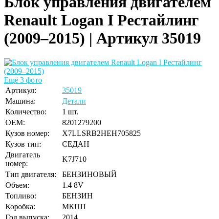
Блок управления двигателем
Renault Logan I Рестайлинг
(2009–2015) | Артикул 35019
Ещё 3 фото
Артикул:
35019
Машина:
Детали
Количество:
1 шт.
OEM:
8201279200
Кузов номер:
X7LLSRB2HEH705825
Кузов тип:
СЕДАН
Двигатель
K7J710
номер:
Тип двигателя:
БЕНЗИНОВЫЙ
Объем:
1.4 8V
Топливо:
БЕНЗИН
Коробка:
МКПП
Год выпуска:
2014