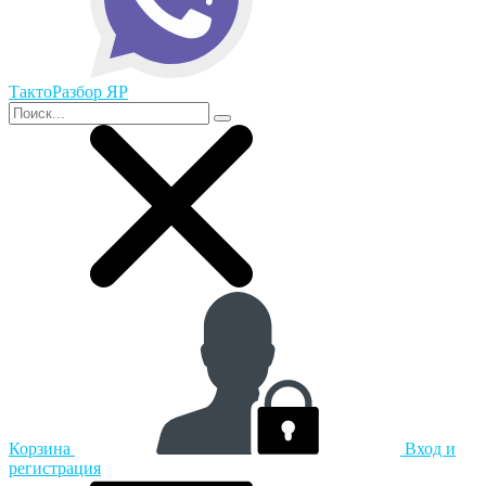
ТактоРазбор ЯР
Корзина
Вход и
регистрация