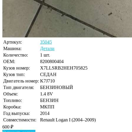
Артикул:
35045
Машина:
Детали
Количество:
1 шт.
OEM:
8200800404
Кузов номер:
X7LLSRB2HEH705825
Кузов тип:
СЕДАН
Двигатель номер:
K7J710
Тип двигателя:
БЕНЗИНОВЫЙ
Объем:
1.4 8V
Топливо:
БЕНЗИН
Коробка:
МКПП
Год выпуска:
2014
Совместимости:
Renault Logan I (2004–2009)
600
₽