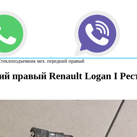
теклоподъемник мех. передний правый
й правый Renault Logan I Рест