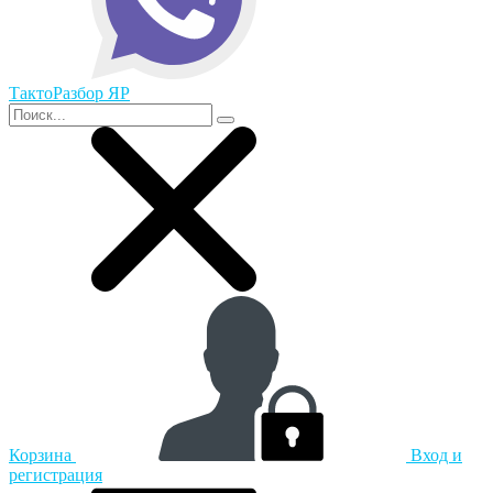
ТактоРазбор ЯР
Корзина
Вход и
регистрация