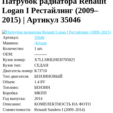
Патрубок радиатора Renault
Logan I Рестайлинг (2009–
2015) | Артикул 35046
Артикул:
35046
Машина:
Детали
Количество:
1 шт.
OEM:
----------
Кузов номер:
X7LLSRB2HEH705825
Кузов тип:
СЕДАН
Двигатель номер:
K7J710
Тип двигателя:
БЕНЗИНОВЫЙ
Объем:
1.4 8V
Топливо:
БЕНЗИН
Коробка:
МКПП
Год выпуска:
2014
Описание:
КОМПЛЕКТНОСТЬ НА ФОТО
Совместимости:
Renault Sandero I (2009–2014)