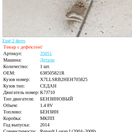
Ещё 2 фото
Товар с дефектом!
Артикул:
35051
Машина:
Детали
Количество:
1 шт.
OEM:
638505821R
Кузов номер:
X7LLSRB2HEH705825
Кузов тип:
СЕДАН
Двигатель номер:
K7J710
Тип двигателя:
БЕНЗИНОВЫЙ
Объем:
1.4 8V
Топливо:
БЕНЗИН
Коробка:
МКПП
Год выпуска:
2014
Совместимости:
Renault Logan I (2004–2009)