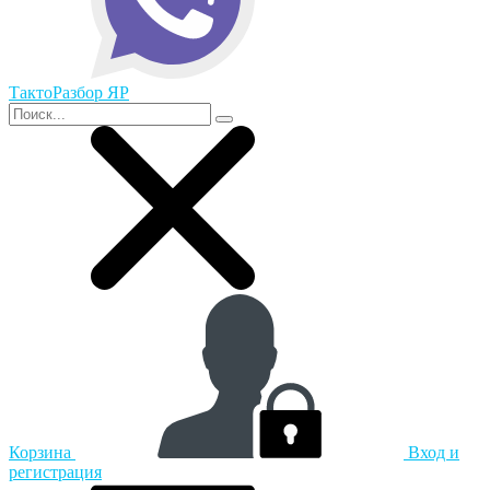
ТактоРазбор ЯР
Корзина
Вход и
регистрация