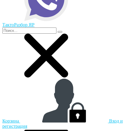
ТактоРазбор ЯР
Корзина
Вход и
регистрация