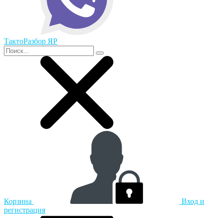
ТактоРазбор ЯР
Корзина
Вход и
регистрация