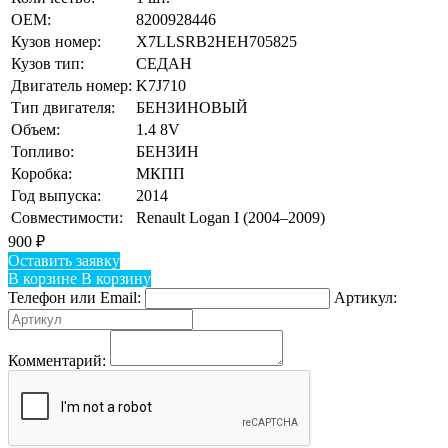
OEM:
8200928446
Кузов номер:
X7LLSRB2HEH705825
Кузов тип:
СЕДАН
Двигатель номер:
K7J710
Тип двигателя:
БЕНЗИНОВЫЙ
Объем:
1.4 8V
Топливо:
БЕНЗИН
Коробка:
МКПП
Год выпуска:
2014
Совместимости:
Renault Logan I (2004–2009)
900
₽
Оставить заявку
В корзине
В корзину
Телефон или Email:
Артикул:
Комментарий: