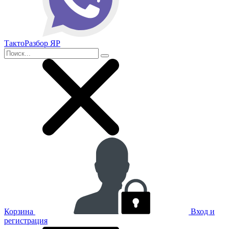
ТактоРазбор ЯР
Корзина
Вход и
регистрация