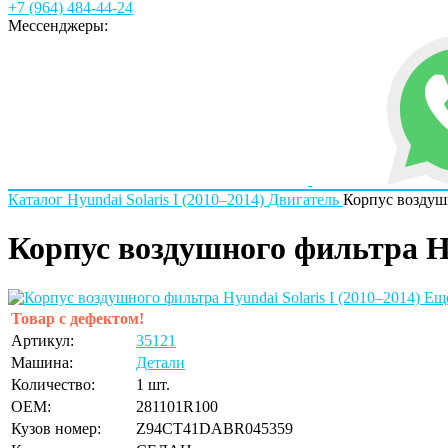
+7 (964) 484-44-24
Мессенджеры:
Каталог
Hyundai
Solaris I (2010–2014)
Двигатель
Корпус воздуш
Корпус воздушного фильтра Hyu
Ещё
Товар с дефектом!
Артикул:
35121
Машина:
Детали
Количество:
1 шт.
OEM:
281101R100
Кузов номер:
Z94CT41DABR045359