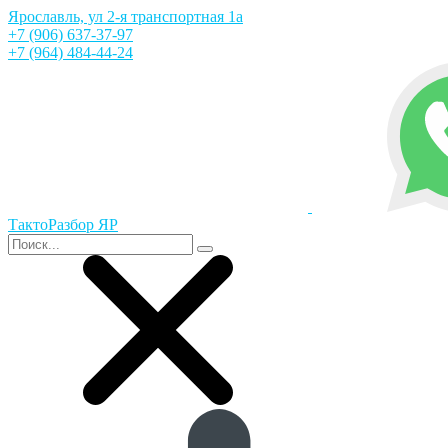
Ярославль, ул 2-я транспортная 1а
+7 (906) 637-37-97
+7 (964) 484-44-24
ТактоРазбор ЯР