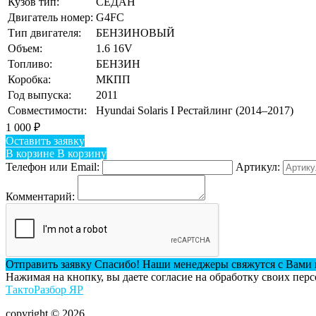
Кузов тип:
СЕДАН
Двигатель номер:
G4FC
Тип двигателя:
БЕНЗИНОВЫЙ
Объем:
1.6 16V
Топливо:
БЕНЗИН
Коробка:
МКПП
Год выпуска:
2011
Совместимости:
Hyundai Solaris I Рестайлинг (2014–2017)
1 000
₽
Оставить заявку
В корзине
В корзину
Телефон или Email:
Артикул:
Комментарий:
Отправить заявку
Спасибо! Наши менеджеры свяжутся с Вами 
Нажимая на кнопку, вы даете согласие на обработку своих пер
ТактоРазбор ЯР
copyright © 2026