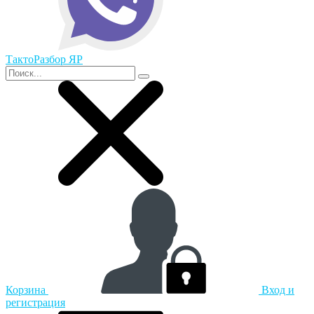
ТактоРазбор ЯР
Корзина
Вход и
регистрация