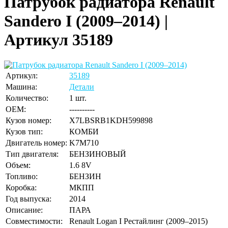
Патрубок радиатора Renault
Sandero I (2009–2014) |
Артикул 35189
Артикул:
35189
Машина:
Детали
Количество:
1 шт.
OEM:
----------
Кузов номер:
X7LBSRB1KDH599898
Кузов тип:
КОМБИ
Двигатель номер:
K7M710
Тип двигателя:
БЕНЗИНОВЫЙ
Объем:
1.6 8V
Топливо:
БЕНЗИН
Коробка:
МКПП
Год выпуска:
2014
Описание:
ПАРА
Совместимости:
Renault Logan I Рестайлинг (2009–2015)