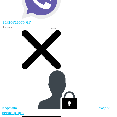
ТактоРазбор ЯР
Корзина
Вход и
регистрация