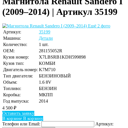
Магнитола Renault Sandero I
(2009–2014) | Артикул 35199
Ещё 2 фото
Артикул:
35199
Машина:
Детали
Количество:
1 шт.
OEM:
281155052R
Кузов номер:
X7LBSRB1KDH599898
Кузов тип:
КОМБИ
Двигатель номер:
K7M710
Тип двигателя:
БЕНЗИНОВЫЙ
Объем:
1.6 8V
Топливо:
БЕНЗИН
Коробка:
МКПП
Год выпуска:
2014
4 500
₽
Оставить заявку
В корзине
В корзину
Телефон или Email:
Артикул: