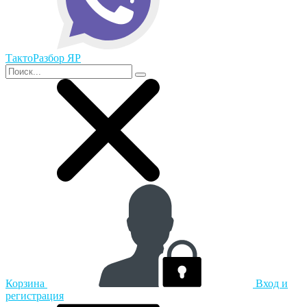
ТактоРазбор ЯР
Корзина
Вход и
регистрация