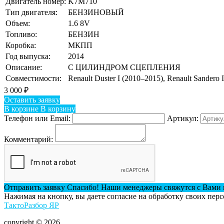
Двигатель номер:
K7M710
Тип двигателя:
БЕНЗИНОВЫЙ
Объем:
1.6 8V
Топливо:
БЕНЗИН
Коробка:
МКПП
Год выпуска:
2014
Описание:
С ЦИЛИНДРОМ СЦЕПЛЕНИЯ
Совместимости:
Renault Duster I (2010–2015), Renault Sandero 
3 000
₽
Оставить заявку
В корзине
В корзину
Телефон или Email:
Артикул:
Комментарий:
Отправить заявку
Спасибо! Наши менеджеры свяжутся с Вами 
Нажимая на кнопку, вы даете согласие на обработку своих пер
ТактоРазбор ЯР
copyright © 2026