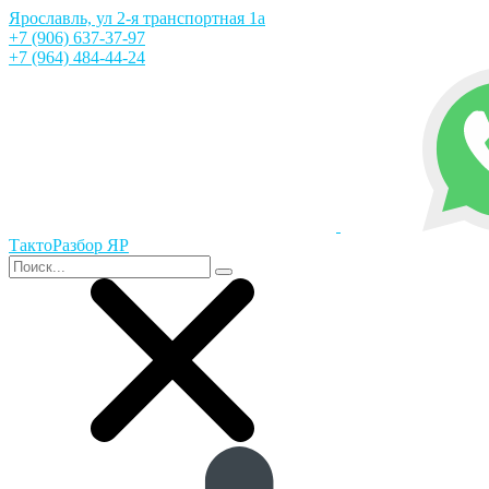
Ярославль, ул 2-я транспортная 1а
+7 (906) 637-37-97
+7 (964) 484-44-24
ТактоРазбор ЯР