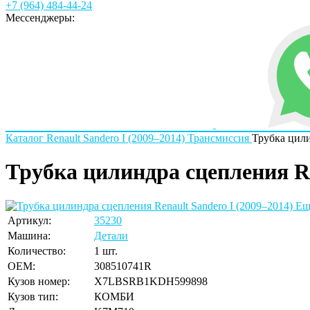
+7 (964) 484-44-24
Мессенджеры:
Каталог
Renault
Sandero I (2009–2014)
Трансмиссия
Трубка цил
Трубка цилиндра сцепления Re
Ещ
Артикул:
35230
Машина:
Детали
Количество:
1 шт.
OEM:
308510741R
Кузов номер:
X7LBSRB1KDH599898
Кузов тип:
КОМБИ