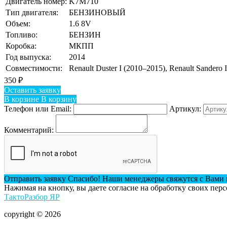
Двигатель номер:
K7M710
Тип двигателя:
БЕНЗИНОВЫЙ
Объем:
1.6 8V
Топливо:
БЕНЗИН
Коробка:
МКПП
Год выпуска:
2014
Совместимости:
Renault Duster I (2010–2015), Renault Sandero
350
₽
Оставить заявку
В корзине
В корзину
Телефон или Email:
Артикул:
Комментарий:
Отправить заявку
Спасибо! Наши менеджеры свяжутся с Вами 
Нажимая на кнопку, вы даете согласие на обработку своих пер
ТактоРазбор ЯР
copyright © 2026