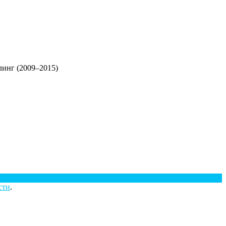
йлинг (2009–2015)
сти
.