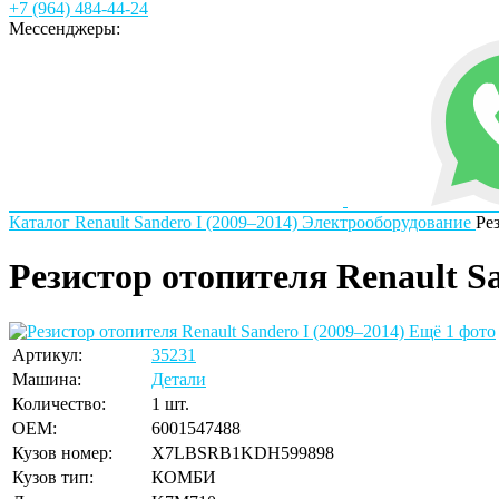
+7 (964) 484-44-24
Мессенджеры:
Каталог
Renault
Sandero I (2009–2014)
Электрооборудование
Ре
Резистор отопителя Renault Sa
Ещё 1 фото
Артикул:
35231
Машина:
Детали
Количество:
1 шт.
OEM:
6001547488
Кузов номер:
X7LBSRB1KDH599898
Кузов тип:
КОМБИ