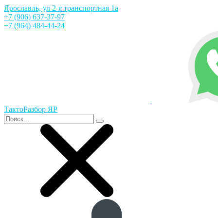
Ярославль, ул 2-я транспортная 1а
+7 (906) 637-37-97
+7 (964) 484-44-24
ТактоРазбор ЯР