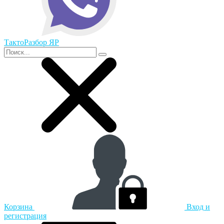
ТактоРазбор ЯР
Корзина
Вход и
регистрация