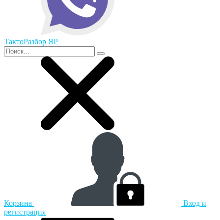
ТактоРазбор ЯР
Корзина
Вход и
регистрация