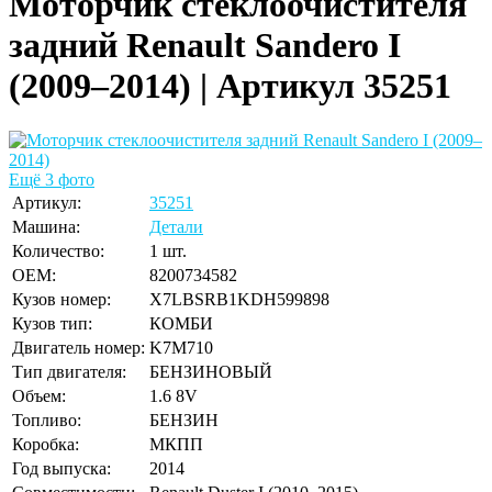
Моторчик стеклоочистителя
задний Renault Sandero I
(2009–2014) | Артикул 35251
Ещё 3 фото
Артикул:
35251
Машина:
Детали
Количество:
1 шт.
OEM:
8200734582
Кузов номер:
X7LBSRB1KDH599898
Кузов тип:
КОМБИ
Двигатель номер:
K7M710
Тип двигателя:
БЕНЗИНОВЫЙ
Объем:
1.6 8V
Топливо:
БЕНЗИН
Коробка:
МКПП
Год выпуска:
2014