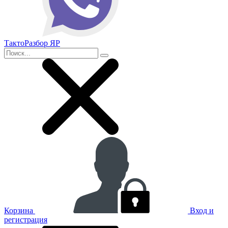
ТактоРазбор ЯР
Корзина
Вход и
регистрация